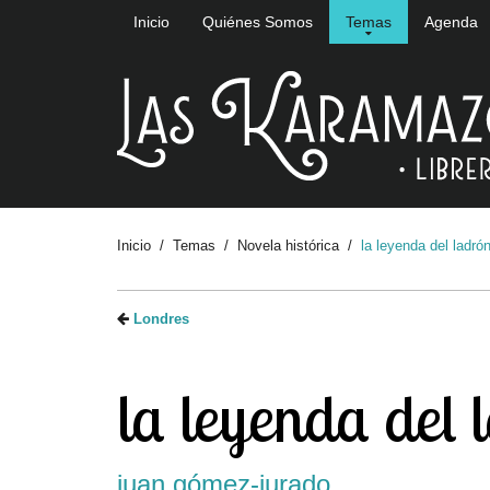
Inicio
Quiénes Somos
Temas
Agenda
Inicio
Temas
Novela histórica
la leyenda del ladró
Londres
la leyenda del 
juan gómez-jurado