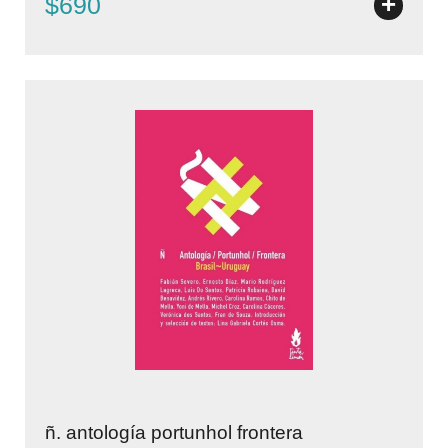
+
$690
ñ. antología portunhol frontera