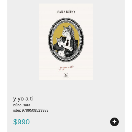
y yo a ti
búho, sara
isbn: 9789508523983
+
$990