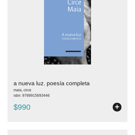
a nueva luz. poesía completa
maia, circe
isbn: 9789915693446
+
$990