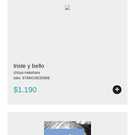
triste y bello
chüya nakahara
isbn: 9788419035868
+
$1.190