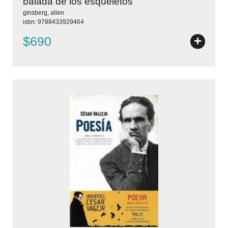
balada de los esqueletos
ginsberg, allen
isbn: 9788433929464
+
$690