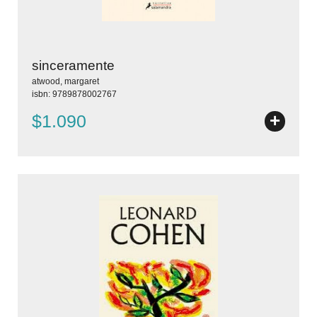
sinceramente
atwood, margaret
isbn: 9789878002767
+
$1.090