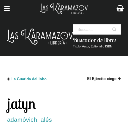
Buscar
Buscador de libros
Título, Autor, Editorial o ISBN
El Ejército ciego
La Guarida del lobo
jatyn
adamóvich, alés