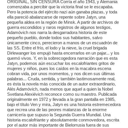
ORIGINAL, SIN CENSURA Corría el año 1943, y Alemania
comenzaba a percibir que la victoria final se le escapaba.
Pero la potencia del ejército nazi aún ganaba plazas, y toda
ella pareció abalanzarse de repente sobre Jatyn, una
pequeña aldea en la región de Minsk. A partir de archivos de
guerra escondidos y raros registros de algunos testigos,
Adamóvich nos narra la desgarradora historia de este
pequeño pueblo, donde todos sus habitantes, salvo
únicamente cinco, perecieron a manos de un escuadrón de
las SS. Entre el frío, el lodo y la nieve, la cruel brigada
Dirlewanger los empujó hasta encerrarlos en un pajar... y los
quemó vivos. Y, en la sobrecogedora narración que es esta
Jatyn, podemos aún escuchar los escalofriantes gritos de
mujeres y niños, pues los caídos en la macabra escena
cobran vida, por unos momentos, y nos dicen sus últimas
palabras... Cruda, sentida, y también lastimosamente real,
es ésta la novela más conocida de un autor extraordinario,
Alés Adamóvich, nada menos que aquel a quien la Nobel
Svetlana Alexiévich reconoce como su maestro. Publicada
originalmente en 1972 y llevada a la gran pantalla en 1985,
bajo el título Ven y mira, Jatyn es una historia estremecedora
que recrea una de las peores matanzas de la enorme
carnicería que supuso la Segunda Guerra Mundial. Una
historia escalofriante y absolutamente conmovedora, escrita
por el autor más importante de Bielorrusia fuera de sus