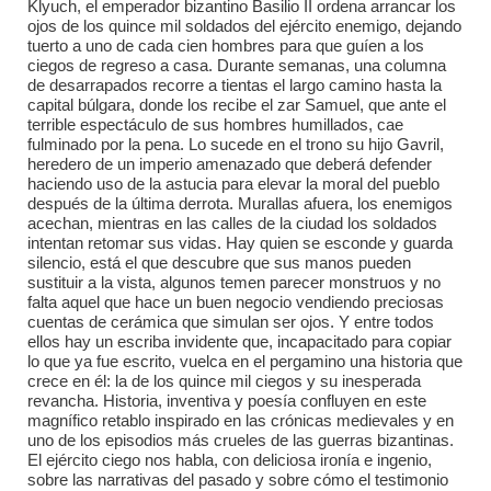
Klyuch, el emperador bizantino Basilio II ordena arrancar los
ojos de los quince mil soldados del ejército enemigo, dejando
tuerto a uno de cada cien hombres para que guíen a los
ciegos de regreso a casa. Durante semanas, una columna
de desarrapados recorre a tientas el largo camino hasta la
capital búlgara, donde los recibe el zar Samuel, que ante el
terrible espectáculo de sus hombres humillados, cae
fulminado por la pena. Lo sucede en el trono su hijo Gavril,
heredero de un imperio amenazado que deberá defender
haciendo uso de la astucia para elevar la moral del pueblo
después de la última derrota. Murallas afuera, los enemigos
acechan, mientras en las calles de la ciudad los soldados
intentan retomar sus vidas. Hay quien se esconde y guarda
silencio, está el que descubre que sus manos pueden
sustituir a la vista, algunos temen parecer monstruos y no
falta aquel que hace un buen negocio vendiendo preciosas
cuentas de cerámica que simulan ser ojos. Y entre todos
ellos hay un escriba invidente que, incapacitado para copiar
lo que ya fue escrito, vuelca en el pergamino una historia que
crece en él: la de los quince mil ciegos y su inesperada
revancha. Historia, inventiva y poesía confluyen en este
magnífico retablo inspirado en las crónicas medievales y en
uno de los episodios más crueles de las guerras bizantinas.
El ejército ciego nos habla, con deliciosa ironía e ingenio,
sobre las narrativas del pasado y sobre cómo el testimonio