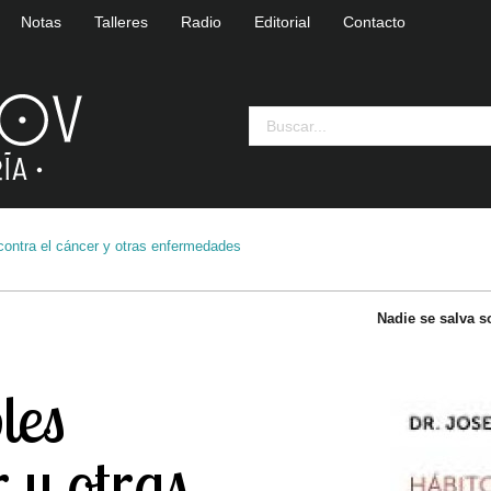
Notas
Talleres
Radio
Editorial
Contacto
contra el cáncer y otras enfermedades
Nadie se salva s
les
r y otras