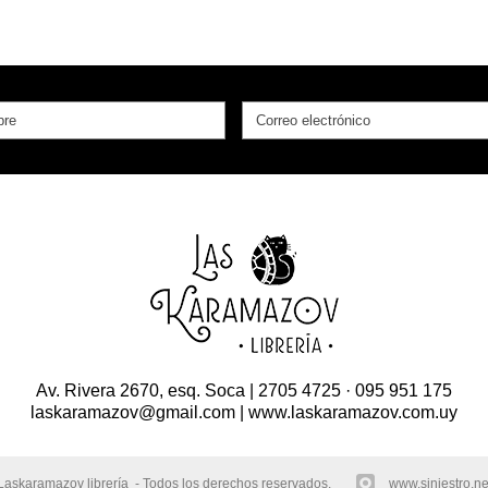
Av. Rivera 2670, esq. Soca | 2705 4725 · 095 951 175
laskaramazov@gmail.com | www.laskaramazov.com.uy
askaramazov librería - Todos los derechos reservados.
www.siniestro.ne