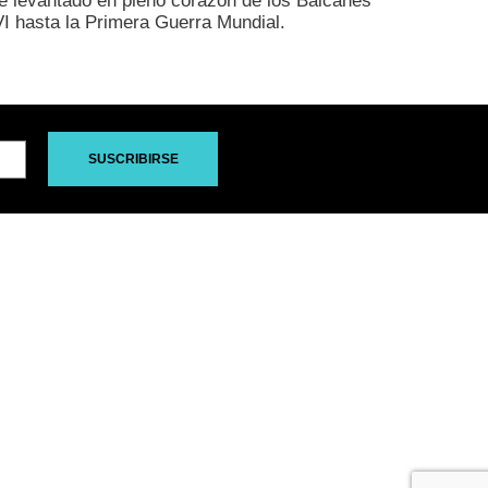
nte levantado en pleno corazón de los Balcanes
I hasta la Primera Guerra Mundial.
SUSCRIBIRSE