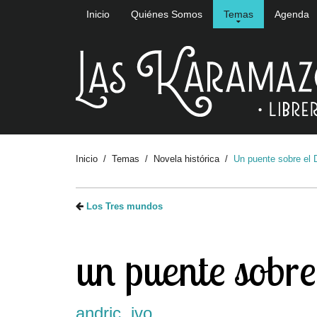
Inicio
Quiénes Somos
Temas
Agenda
Inicio
Temas
Novela histórica
Un puente sobre el 
Los Tres mundos
un puente sobre
andric, ivo