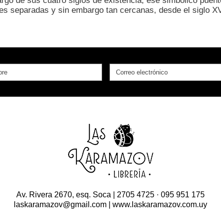
 largo de sus cuatro siglos de existencia, ese simbólico pue
es separadas y sin embargo tan cercanas, desde el siglo XV
Av. Rivera 2670, esq. Soca | 2705 4725 · 095 951 175
laskaramazov@gmail.com | www.laskaramazov.com.uy