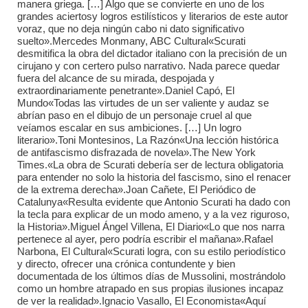
manera griega. […] Algo que se convierte en uno de los
grandes aciertosy logros estilísticos y literarios de este autor
voraz, que no deja ningún cabo ni dato significativo
suelto».Mercedes Monmany, ABC Cultural«Scurati
desmitifica la obra del dictador italiano con la precisión de un
cirujano y con certero pulso narrativo. Nada parece quedar
fuera del alcance de su mirada, despojada y
extraordinariamente penetrante».Daniel Capó, El
Mundo«Todas las virtudes de un ser valiente y audaz se
abrían paso en el dibujo de un personaje cruel al que
veíamos escalar en sus ambiciones. […] Un logro
literario».Toni Montesinos, La Razón«Una lección histórica
de antifascismo disfrazada de novela».The New York
Times.«La obra de Scurati debería ser de lectura obligatoria
para entender no solo la historia del fascismo, sino el renacer
de la extrema derecha».Joan Cañete, El Periódico de
Catalunya«Resulta evidente que Antonio Scurati ha dado con
la tecla para explicar de un modo ameno, y a la vez riguroso,
la Historia».Miguel Ángel Villena, El Diario«Lo que nos narra
pertenece al ayer, pero podría escribir el mañana».Rafael
Narbona, El Cultural«Scurati logra, con su estilo periodístico
y directo, ofrecer una crónica contundente y bien
documentada de los últimos días de Mussolini, mostrándolo
como un hombre atrapado en sus propias ilusiones incapaz
de ver la realidad».Ignacio Vasallo, El Economista«Aquí