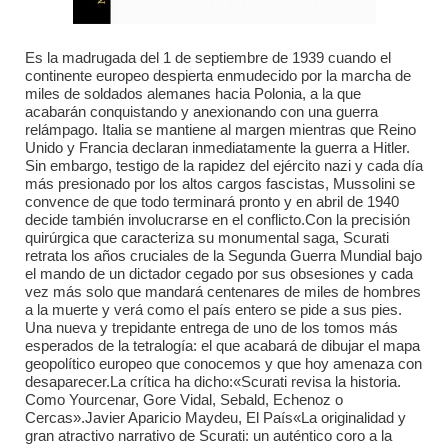
Es la madrugada del 1 de septiembre de 1939 cuando el
continente europeo despierta enmudecido por la marcha de
miles de soldados alemanes hacia Polonia, a la que
acabarán conquistando y anexionando con una guerra
relámpago. Italia se mantiene al margen mientras que Reino
Unido y Francia declaran inmediatamente la guerra a Hitler.
Sin embargo, testigo de la rapidez del ejército nazi y cada día
más presionado por los altos cargos fascistas, Mussolini se
convence de que todo terminará pronto y en abril de 1940
decide también involucrarse en el conflicto.Con la precisión
quirúrgica que caracteriza su monumental saga, Scurati
retrata los años cruciales de la Segunda Guerra Mundial bajo
el mando de un dictador cegado por sus obsesiones y cada
vez más solo que mandará centenares de miles de hombres
a la muerte y verá como el país entero se pide a sus pies.
Una nueva y trepidante entrega de uno de los tomos más
esperados de la tetralogía: el que acabará de dibujar el mapa
geopolítico europeo que conocemos y que hoy amenaza con
desaparecer.La crítica ha dicho:«Scurati revisa la historia.
Como Yourcenar, Gore Vidal, Sebald, Echenoz o
Cercas».Javier Aparicio Maydeu, El País«La originalidad y
gran atractivo narrativo de Scurati: un auténtico coro a la