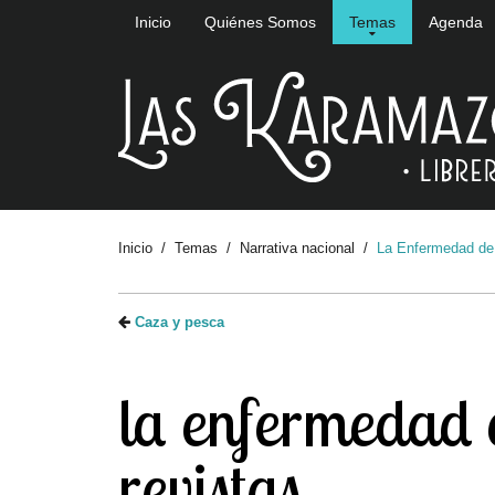
Inicio
Quiénes Somos
Temas
Agenda
Inicio
Temas
Narrativa nacional
La Enfermedad de 
Caza y pesca
la enfermedad 
revistas