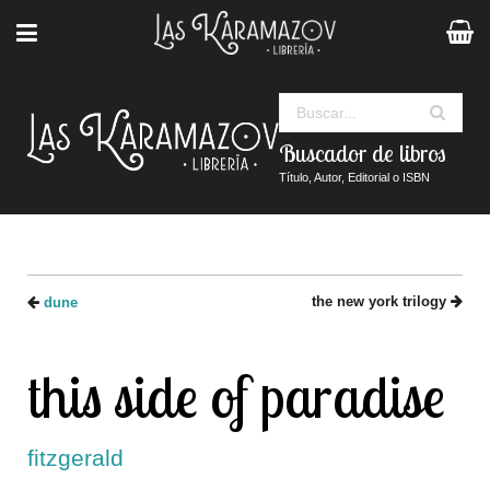
Buscar
Buscador de libros
Título, Autor, Editorial o ISBN
the new york trilogy
dune
this side of paradise
fitzgerald