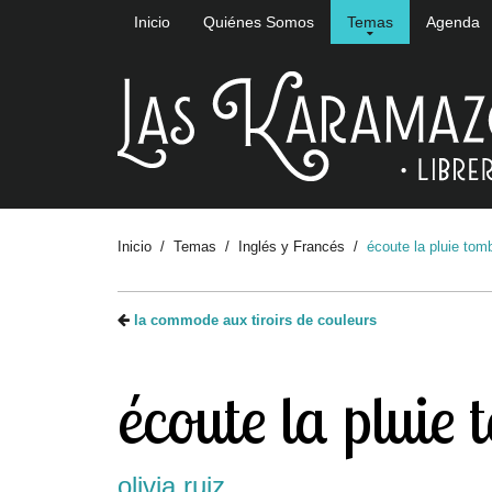
Inicio
Quiénes Somos
Temas
Agenda
Inicio
Temas
Inglés y Francés
écoute la pluie tom
la commode aux tiroirs de couleurs
écoute la pluie
olivia ruiz