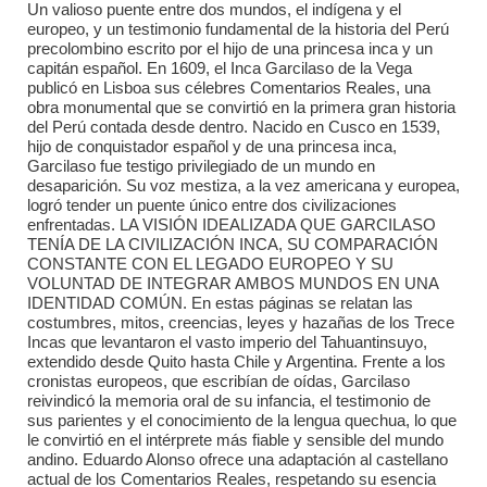
Un valioso puente entre dos mundos, el indí­gena y el
europeo, y un testimonio fundamental de la historia del Perú
precolombino escrito por el hijo de una princesa inca y un
capitán español. En 1609, el Inca Garcilaso de la Vega
publicó en Lisboa sus célebres Comentarios Reales, una
obra monumental que se convirtió en la primera gran historia
del Perú contada desde dentro. Nacido en Cusco en 1539,
hijo de conquistador español y de una princesa inca,
Garcilaso fue testigo privilegiado de un mundo en
desaparición. Su voz mestiza, a la vez americana y europea,
logró tender un puente único entre dos civilizaciones
enfrentadas. LA VISIÓN IDEALIZADA QUE GARCILASO
TENÍA DE LA CIVILIZACIÓN INCA, SU COMPARACIÓN
CONSTANTE CON EL LEGADO EUROPEO Y SU
VOLUNTAD DE INTEGRAR AMBOS MUNDOS EN UNA
IDENTIDAD COMÚN. En estas páginas se relatan las
costumbres, mitos, creencias, leyes y hazañas de los Trece
Incas que levantaron el vasto imperio del Tahuantinsuyo,
extendido desde Quito hasta Chile y Argentina. Frente a los
cronistas europeos, que escribían de oídas, Garcilaso
reivindicó la memoria oral de su infancia, el testimonio de
sus parientes y el conocimiento de la lengua quechua, lo que
le convirtió en el intérprete más fiable y sensible del mundo
andino. Eduardo Alonso ofrece una adaptación al castellano
actual de los Comentarios Reales, respetando su esencia