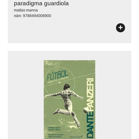
paradigma guardiola
matías manna
isbn: 9788494008900
+