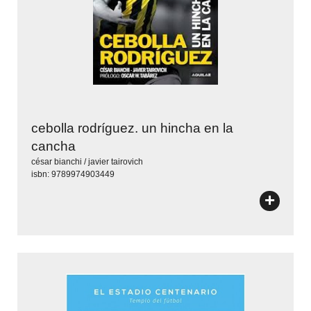
cebolla rodríguez. un hincha en la
cancha
césar bianchi / javier tairovich
isbn: 9789974903449
+