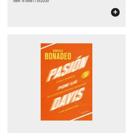
isbn: 9789877352030
+