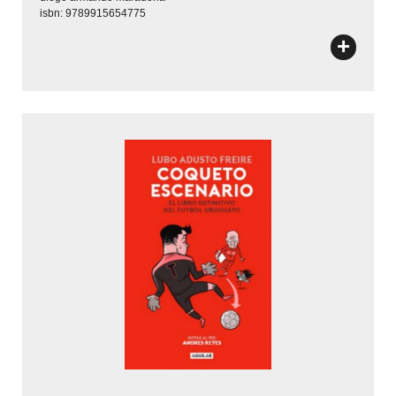
isbn: 9789915654775
+