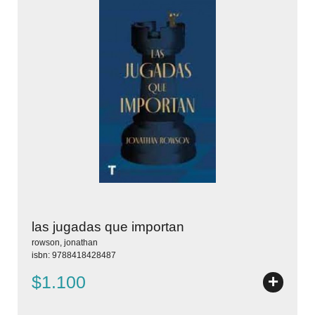
las jugadas que importan
rowson, jonathan
isbn: 9788418428487
+
$1.100