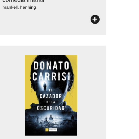
mankell, henning
+