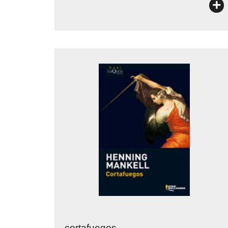
+
cortafuegos