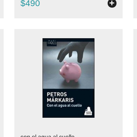
+
$490
con el agua al cuello