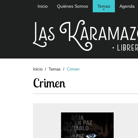
Inicio
Quiénes Somos
Temas
Agenda
Inicio
Temas
Crimen
Crimen