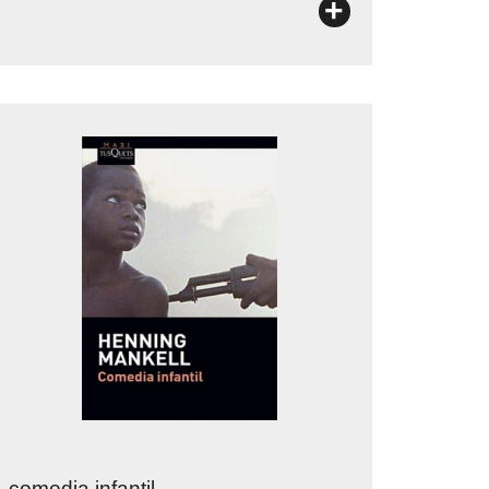
+
comedia infantil