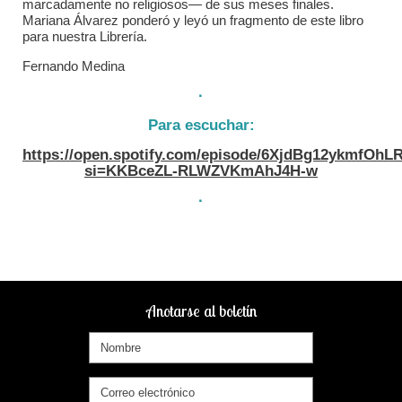
marcadamente no religiosos— de sus meses finales.
Mariana Álvarez ponderó y leyó un fragmento de este libro
para nuestra Librería.
Fernando Medina
·
Para escuchar:
https://open.spotify.com/episode/6XjdBg12ykmfOh
si=KKBceZL-RLWZVKmAhJ4H-w
·
Anotarse al boletín