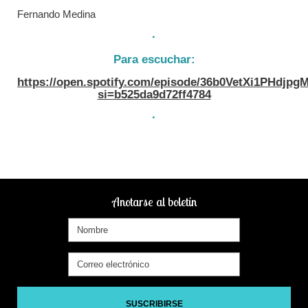
Fernando Medina
·
Para escuchar:
https://open.spotify.com/episode/36b0VetXi1PHdjpg
si=b525da9d72ff4784
·
Anotarse al boletín
SUSCRIBIRSE