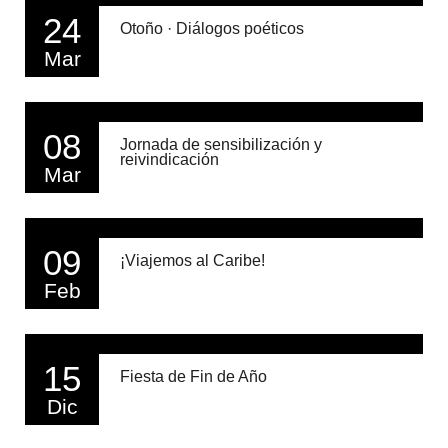
24
Otoño · Diálogos poéticos
Mar
08
Jornada de sensibilización y
reivindicación
Mar
09
¡Viajemos al Caribe!
Feb
15
Fiesta de Fin de Año
Dic